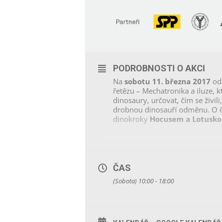
PODROBNOSTI O AKCI
Na
sobotu 11. března 2017
od 
řetězu – Mechatronika a iluze
, 
dinosaury, určovat, čím se živi
drobnou dinosauří odměnu. O čá
dinokroky
Hocusem a Lotusk
ČAS
(Sobota) 10:00 - 18:00