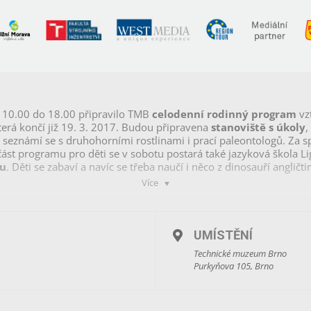
10.00 do 18.00 připravilo TMB
celodenní rodinný program
vzt
která končí již 19. 3. 2017. Budou připravena
stanoviště s úkoly
,
li, seznámí se s druhohorními rostlinami i prací paleontologů. Za
st programu pro děti se v sobotu postará také jazyková škola Li
ou
. Děti se zabaví a navíc se třeba naučí i něco z dinosauří angličti
Více
UMÍSTĚNÍ
Technické muzeum Brno
Purkyňova 105, Brno