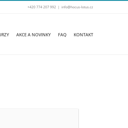
+420 774 207 992
|
info@hocus-lotus.cz
URZY
AKCE A NOVINKY
FAQ
KONTAKT