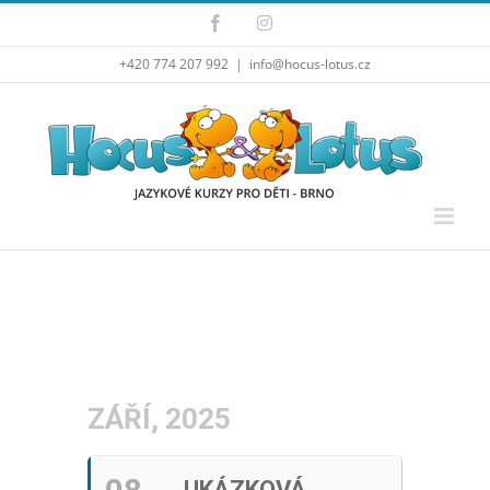
Přeskočit
Facebook
Instagram
na
obsah
+420 774 207 992
|
info@hocus-lotus.cz
ZÁŘÍ, 2025
UKÁZKOVÁ