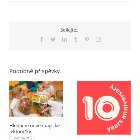
Sdílejte...
Facebook
Twitter
LinkedIn
Tumblr
Pinterest
E-
mail
Podobné příspěvky
Hledáme nové magické
lektory/ky
8. května 2023