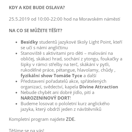
KDY A KDE BUDE OSLAVA?
25.5.2019 od 10:00-22:00 hod na Moravském náměstí
NA CO SE MŮŽETE TĚŠIT?
Besídky
studentů jazykové školy Light Point, kteří
se učí s námi angličtinu
Stanoviště s aktivitami pro děti – malování na
obličej, skákací hrad, sochání z ytongu, foukačky a
šipky v rámci střelby na terč, skákání v pytli,
rukodělné práce, pétangue, hlavolamy, chůdy ,
fyzikální show Tomáše Tyce
a další
Představení pořadatelů akce, spřátelených
organizací, svědectví, kapela
Divine Attraction
Nebude chybět ani dobré jídlo, pití a
NAROZENINOVÝ DORT
!
Budeme losovat o pololetní kurz anglického
jazyka, který obdrží jeden z návštěvníků
Kompletní program najdete
ZDE.
Těšíme se na vás!