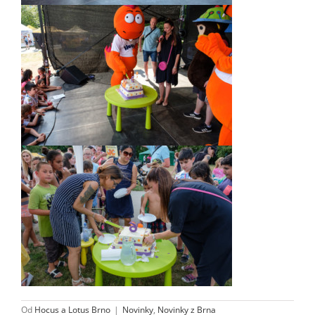
Od
Hocus a Lotus Brno
|
Novinky
,
Novinky z Brna