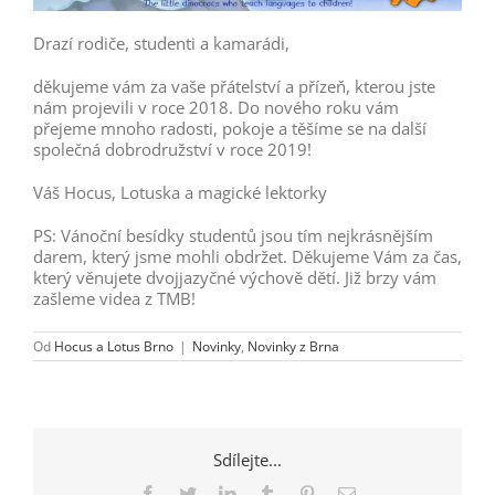
Drazí rodiče, studenti a kamarádi,
děkujeme vám za vaše přátelství a přízeň, kterou jste
nám projevili v roce 2018. Do nového roku vám
přejeme mnoho radosti, pokoje a těšíme se na další
společná dobrodružství v roce 2019!
Váš Hocus, Lotuska a magické lektorky
PS: Vánoční besídky studentů jsou tím nejkrásnějším
darem, který jsme mohli obdržet. Děkujeme Vám za čas,
který věnujete dvojjazyčné výchově dětí. Již brzy vám
zašleme videa z TMB!
Od
Hocus a Lotus Brno
|
Novinky
,
Novinky z Brna
Sdílejte...
Facebook
Twitter
LinkedIn
Tumblr
Pinterest
E-