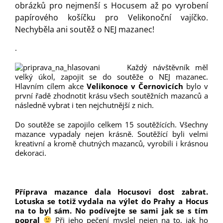
obrázků pro nejmenší s Hocusem až po vyrobení
papírového košíčku pro Velikonoční vajíčko.
Nechyběla ani soutěž o NEJ mazanec!
.
Každý návštěvník měl
velký úkol, zapojit se do soutěže o NEJ mazanec.
Hlavním cílem akce
Velikonoce v Černovicích
bylo v
první řadě zhodnotit krásu všech soutěžních mazanců a
následně vybrat i ten nejchutnější z nich.
Do soutěže se zapojilo celkem 15 soutěžících. Všechny
mazance vypadaly nejen krásně. Soutěžící byli velmi
kreativní a kromě chutných mazanců, vyrobili i krásnou
dekoraci.
Příprava mazance dala Hocusovi dost zabrat.
Lotuska se totiž vydala na výlet do Prahy a Hocus
na to byl sám. No podívejte se sami jak se s tím
popral
Při jeho pečení myslel nejen na to, jak ho