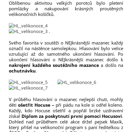
Oblíbenou aktivitou velkých porotců bylo pletení
pomlázky a nakupování krásných proutěných
velikonočních košíčků.
.
Svého favorita v soutěži o NEJkrásnější mazanec každý
označil na nástěnce samolepkou. Hlasování bylo velice
vzrušující až do samotného ukončení hlasování. Po
ukončení hlasování o NEJkrásnější mazanec došlo k
nakrojení každého soutěžního mazance
a došlo na
ochutnávku
.
V průběhu hlasování o mazanec nejlepší chuti, mohly
děti
ošetřit Hocuse –
při pádu na kole si odřel koleno.
Každý, kdo Hocuse ošetřil a popřál brzké uzdravení
získal
Diplom za poskytnutí první pomoci Hocusovi
.
Dohled nad průběhem celé akce držel pejsek Maxík,
který přišel na velikonoční program s paní ředitelkou z