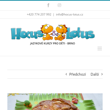
Přeskočit
Facebook
Instagram
na
obsah
+420 774 207 992
|
info@hocus-lotus.cz
Předchozí
Další
Zobrazit
větší
obrázek