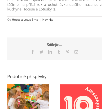
těšíme na příští rok a ochutnávku dalšího mazance z
kuchyně Hocuse a Lotusky :).
Od
Hocus a Lotus Brno
|
Novinky
Sdílejte...
Facebook
Twitter
LinkedIn
Tumblr
Pinterest
E-
mail
Podobné příspěvky