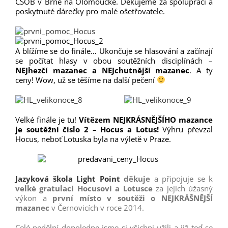
ČSOB v Brně na Olomoucké. Děkujeme za spolupráci a
poskytnuté dárečky pro malé ošetřovatele.
A blížíme se do finále… Ukončuje se hlasování a začínají
se počítat hlasy v obou soutěžních disciplínách –
NEJhezčí mazanec a NEJchutnější mazanec
. A ty
ceny! Wow, už se těšíme na další pečení
Velké finále je tu!
Vítězem NEJKRÁSNĚJŠÍHO mazance
je soutěžní číslo 2 – Hocus a Lotus!
Výhru převzal
Hocus, neboť Lotuska byla na výletě v Praze.
Jazyková škola Light Point
děkuje
a připojuje se k
velké gratulaci Hocusovi a Lotusce
za jejich úžasný
výkon a
první místo v soutěži o NEJKRÁŠNĚJŠÍ
mazanec
v Černovicích v roce 2014.
Celé nedělní dopoledne jsme si všichni užili a již teď se